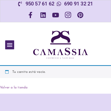
950 57 61 62
690 91 32 21
Tu carrito está vacío.
Volver a la tienda